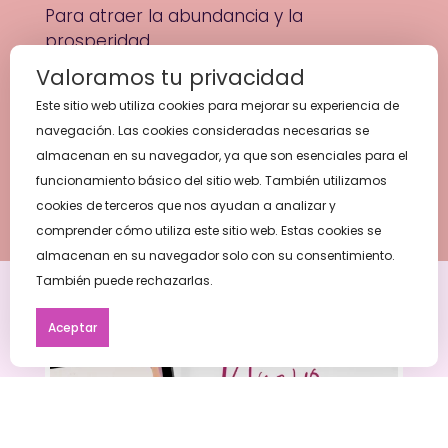
Para atraer la abundancia y la
prosperidad.
Valoramos tu privacidad
Este sitio web utiliza cookies para mejorar su experiencia de
navegación. Las cookies consideradas necesarias se
almacenan en su navegador, ya que son esenciales para el
CONECTAR PROFUNDAMENTE CONTIGO MISMO
funcionamiento básico del sitio web. También utilizamos
Ydescubrir tu verdadero poder interior.
cookies de terceros que nos ayudan a analizar y
comprender cómo utiliza este sitio web. Estas cookies se
almacenan en su navegador solo con su consentimiento.
También puede rechazarlas.
Aceptar