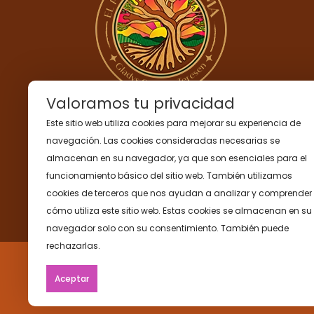
Valoramos tu privacidad
Correo
:
goliverost@gmail.com
Este sitio web utiliza cookies para mejorar su experiencia de
WhastApp
:
(+57) 311 5522497
navegación. Las cookies consideradas necesarias se
almacenan en su navegador, ya que son esenciales para el
Políticas de Privacidad
funcionamiento básico del sitio web. También utilizamos
Términos y condiciones
cookies de terceros que nos ayudan a analizar y comprender
cómo utiliza este sitio web. Estas cookies se almacenan en su
navegador solo con su consentimiento. También puede
rechazarlas.
Aceptar
© Gladys Olive