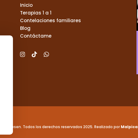
Inicio
Terapias 1 a 1
Contelaciones familiares
Blog
Contáctame
i
t
w
n
i
h
s
k
a
t
t
t
a
o
s
g
k
a
r
p
a
p
m
ros Teresen. Todos los derechos reservados 2025. Realizado por
Malpica