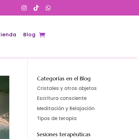
i
t
w
n
i
h
s
k
a
t
t
t
a
o
s
g
k
a
r
p
Tienda
Blog
a
p
m
Categorías en el Blog
Cristales y otros objetos
Escritura consciente
Meditación y Relajación
Tipos de terapia
Sesiones terapéuticas