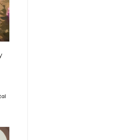
y
tal