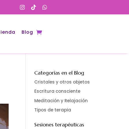
i
t
w
n
i
h
s
k
a
t
t
t
a
o
s
g
k
a
r
p
Tienda
Blog
a
p
m
Categorías en el Blog
Cristales y otros objetos
Escritura consciente
Meditación y Relajación
Tipos de terapia
Sesiones terapéuticas