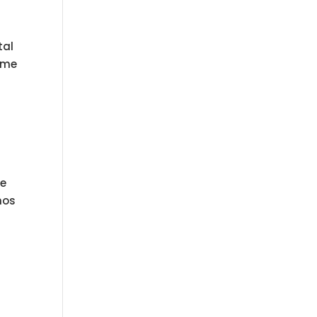
tal
 me
se
nos
s