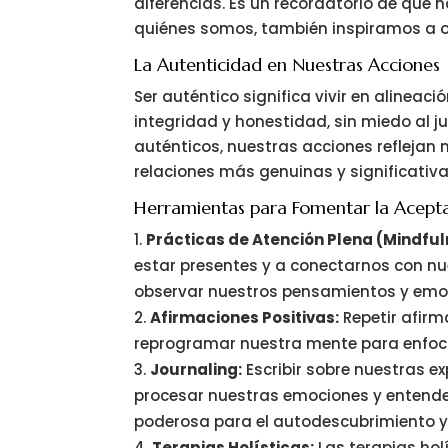
diferencias. Es un recordatorio de que no
quiénes somos, también inspiramos a o
La Autenticidad en Nuestras Acciones
Ser auténtico significa vivir en alineac
integridad y honestidad, sin miedo al 
auténticos, nuestras acciones reflejan 
relaciones más genuinas y significativa
Herramientas para Fomentar la Acepta
Prácticas de Atención Plena (Mindful
estar presentes y a conectarnos con nue
observar nuestros pensamientos y emocio
Afirmaciones Positivas:
Repetir afir
reprogramar nuestra mente para enfoca
Journaling:
Escribir sobre nuestras e
procesar nuestras emociones y entender
poderosa para el autodescubrimiento y
Terapias Holísticas:
Las terapias hol