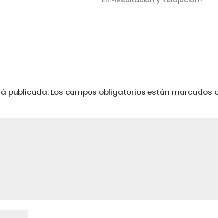
En «Meditación y Relajación»
rá publicada.
Los campos obligatorios están marcados 