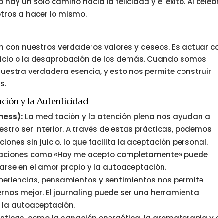
 hay un solo camino hacia la felicidad y el éxito. Al celeb
tros a hacer lo mismo.
ión con nuestros verdaderos valores y deseos. Es actuar c
juicio o la desaprobación de los demás. Cuando somos
nuestra verdadera esencia, y esto nos permite construir
s.
ción y la Autenticidad
ness):
La meditación y la atención plena nos ayudan a
stro ser interior. A través de estas prácticas, podemos
nes sin juicio, lo que facilita la aceptación personal.
maciones como «Hoy me acepto completamente» puede
rse en el amor propio y la autoaceptación.
xperiencias, pensamientos y sentimientos nos permite
nos mejor. El journaling puede ser una herramienta
 la autoaceptación.
ísticas, como la sanación energética, la aromaterapia y 